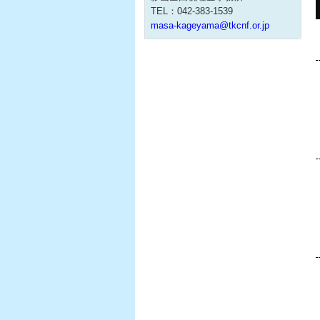
TEL：042-383-1539
masa-kageyama@tkcnf.or.jp