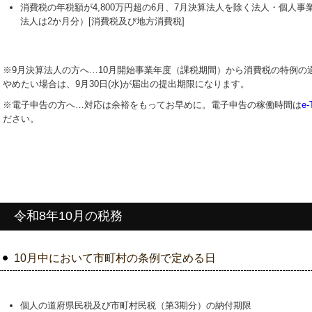
消費税の年税額が4,800万円超の6月、7月決算法人を除く法人・個人事
法人は2か月分）[消費税及び地方消費税]
※9月決算法人の方へ…
10
月開始事業年度（課税期間）から消費税の特例の
やめたい場合は、9月30日(水)が届出の提出期限になります。
※電子申告の方へ…対応は余裕をもってお早めに。電子申告の稼働時間は
e
ださい。
令和8年10月の税務
10月中において市町村の条例で定める日
個人の道府県民税及び市町村民税（第3期分）の納付期限