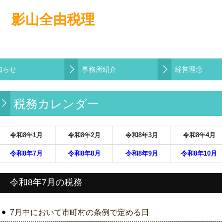
知らせ
事務所紹介
経営理念
税務カレンダー
令和
8
年
1月
令和
8
年
2月
令和
8
年
3月
令和
8
年
4月
令和
8
年
7月
令和
8
年
8月
令和
8
年
9月
令和8
年
10月
令和8年7月の税務
7月中において市町村の条例で定める日