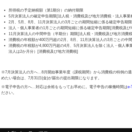
所得税の予定納税額（第1期分）の納付期限
5月決算法人の確定申告期限[法人税・消費税及び地方消費税・法人事業
2月、5月、8月、11月決算法人の3月ごとの期間短縮に係る確定申告期限
法人・個人事業者の1月ごとの期間短縮に係る確定申告期限[消費税及び
11月決算法人の中間申告（半期分）期限[法人税・消費税及び地方消費
消費税の年税額が400万円超の2月、8月、11月決算法人の3月ごとの中
消費税の年税額が4,800万円超の4月、5月決算法人を除く法人・個人事
法人は2か月分）[消費税及び地方消費税]
※7月決算法人の方へ…
8
月開始事業年度（課税期間）から消費税の特例の適
めたい場合は、7月31日(金)が届出の提出期限になります。
※電子申告の方へ…対応は余裕をもってお早めに。電子申告の稼働時間は
e
ださい。