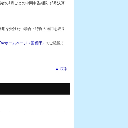
業者の1月ごとの中間申告期限（5月決算
適用を受けたい場合・特例の適用を取り
-Taxホームページ（国税庁）
でご確認く
▲ 戻る