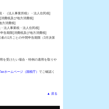
税・（法人事業所税）・法人住民税]
[消費税及び地方消費税]
地方消費税]
税・法人事業税・法人住民税]
間申告期限[消費税及び地方消費税]
業者の1月ごとの中間申告期限（3月決算
用を受けたい場合・特例の適用を取りや
-Taxホームページ（国税庁）
でご確認く
▲ 戻る